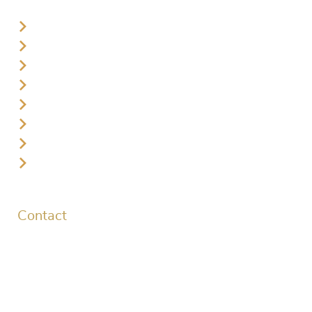
Starttijd reserveren leden
Starttijd reserveren gasten
Plaatselijke regels
Lid worden
Golflessen
Jeugd
Businessclub
Vacatures
Contact
Golflaan 1
3896 LL Zeewolde
Caddiemaster