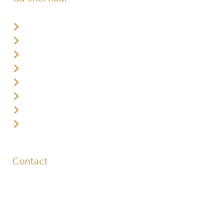
Starttijd reserveren leden
Starttijd reserveren gasten
Plaatselijke regels
Lid worden
Golflessen
Jeugd
Businessclub
Vacatures
Contact
Golflaan 1
3896 LL Zeewolde