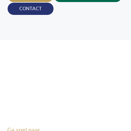
CONTACT
Blijf op de hoogte en volg ons ook op onze socials!
Ga snel naar