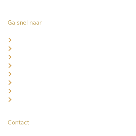
Ga snel naar
Starttijd reserveren leden
Starttijd reserveren gasten
Plaatselijke regels
Lid worden
Golflessen
Jeugd
Businessclub
Vacatures
Contact