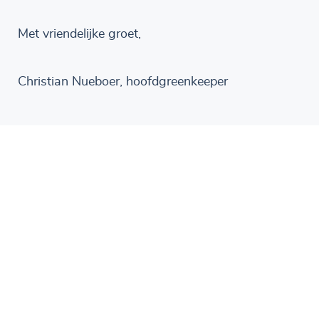
Met vriendelijke groet,
Christian Nueboer, hoofdgreenkeeper
Blijf op de hoogte en volg ons ook op onze socials!