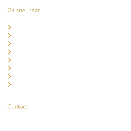
Ga snel naar
Starttijd reserveren leden
Starttijd reserveren gasten
Plaatselijke regels
Lid worden
Golflessen
Jeugd
Businessclub
Vacatures
Contact
Golflaan 1
3896 LL Zeewolde